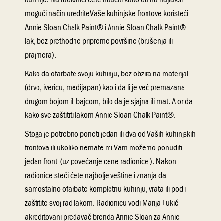
mogući način uredriteVaše kuhinjske frontove koristeći
Annie Sloan Chalk Paint® i Annie Sloan Chalk Paint®
lak, bez prethodne pripreme površine (brušenja ili
prajmera).
Kako da ofarbate svoju kuhinju, bez obzira na materijal
(drvo, ivericu, medijapan) kao i da li je već premazana
drugom bojom ili bajcom, bilo da je sjajna ili mat. A onda
kako sve zaštititi lakom Annie Sloan Chalk Paint®.
Stoga je potrebno poneti jedan ili dva od Vaših kuhinjskih
frontova ili ukoliko nemate mi Vam možemo ponuditi
jedan front (uz povećanje cene radionice ). Nakon
radionice steći ćete najbolje veštine i znanja da
samostalno ofarbate kompletnu kuhinju, vrata ili pod i
zaštitite svoj rad lakom. Radionicu vodi Marija Lukić
akreditovani predavač brenda Annie Sloan za Annie