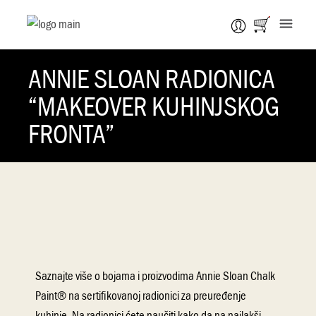
ANNIE SLOAN RADIONICA
“MAKEOVER KUHINJSKOG
FRONTA”
Saznajte više o bojama i proizvodima Annie Sloan Chalk
Paint® na sertifikovanoj radionici za preuređenje
kuhinje. Na radionici ćete naučiti kako da na najlakši