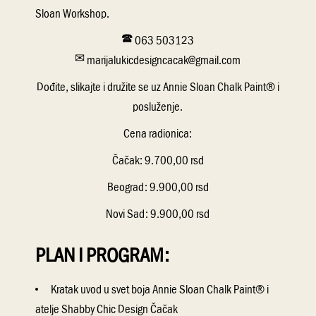
Sloan Workshop.
🕿 063 503123
✉
marijalukicdesigncacak@gmail.com
Dođite, slikajte i družite se uz Annie Sloan Chalk Paint® i
posluženje.
Cena radionica:
Čačak: 9.700,00 rsd
Beograd: 9.900,00 rsd
Novi Sad: 9.900,00 rsd
PLAN I PROGRAM:
Kratak uvod u svet boja Annie Sloan Chalk Paint® i
atelje Shabby Chic Design Čačak