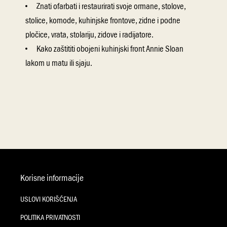
Znati ofarbati i restaurirati svoje ormane, stolove,
stolice, komode, kuhinjske frontove, zidne i podne
plo
čice, vrata, stolariju, zidove i radijatore.
Kako za
štititi obojeni kuhinjski front Annie Sloan
lakom u matu ili sjaju.
Korisne informacije
USLOVI KORIŠĆENJA
POLITIKA PRIVATNOSTI