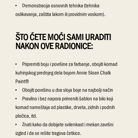
Demonstracija osnovnih tehnika (tehnika
oslikavanja, zaštita lakom ili providnim voskom).
ŠTO ĆETE MOĆI SAMI URADITI
NAKON OVE RADIONICE:
Pripremiti boju i povr
šine za farbanje, obojiti komad
kuhinjskog prednjeg dela bojom Annie Sloan Chalk
Paint
®
Obojiti povr
šinu u dva sloja boje na najbolji način
Pravilno i bez napora primeniti
šablon na bilo koji
komad nameštaja od plastike, drveta, zidnih i podnih
pločica,
itd
.
Znati kako da dobijete
svilenkast
i mekan zavr
šni
izgled i da se rešite tragova četkice.