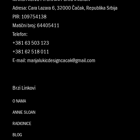
Adresa: Cara Lazara 6, 32000 Čačak, Republika Srbija
PIB: 109754138
Matični broj: 64405411
Telefon:
+381 63 503 123
+381 62 518 011
E-mail:
marijalukicdesigncacak@gmail.com
Brzi Linkovi
O NAMA
ANNIE SLOAN
RADIONICE
BLOG