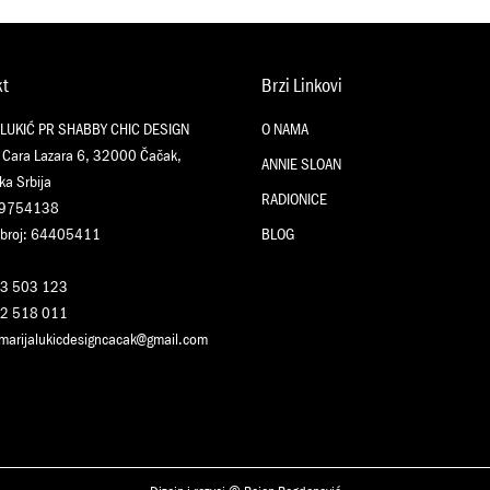
kt
Brzi Linkovi
 LUKIĆ PR SHABBY CHIC DESIGN
O NAMA
 Cara Lazara 6, 32000 Čačak,
ANNIE SLOAN
ka Srbija
RADIONICE
09754138
 broj: 64405411
BLOG
3 503 123
2 518 011
marijalukicdesigncacak@gmail.com