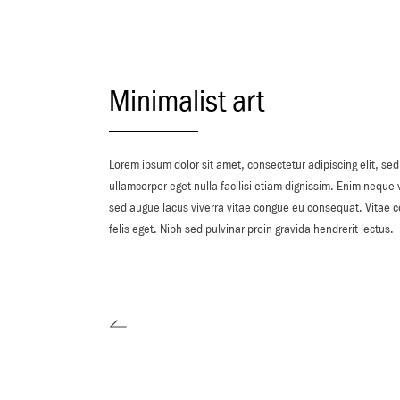
ANNIE SLOAN VOSAK I
ZAVRŠNI PREMAZI
ANNIE SLOAN ŠABLONI I
DEKUPAŽ PAPIRI
Minimalist art
ČETKE I OPREMA
ANNIE SLOAN POKLON
Lorem ipsum dolor sit amet, consectetur adipiscing elit, sed
PAKETI
ullamcorper eget nulla facilisi etiam dignissim. Enim neque
ANNIE SLOAN KNJIGE I
sed augue lacus viverra vitae congue eu consequat. Vitae c
MAGAZINI
felis eget. Nibh sed pulvinar proin gravida hendrerit lectus.