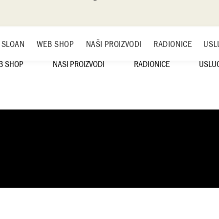
 SLOAN
WEB SHOP
NAŠI PROIZVODI
RADIONICE
USL
B SHOP
NAŠI PROIZVODI
RADIONICE
USLU
IE SLOAN
NAMEŠTAJ
RASPORED RADIONICA
TWASH
SLIKE
ČAČAK
KE ZA NAMEŠTAJ
BEOGRAD
N ORCHID DESIGNS
NOVI SAD
IONICE
I PROIZVODI