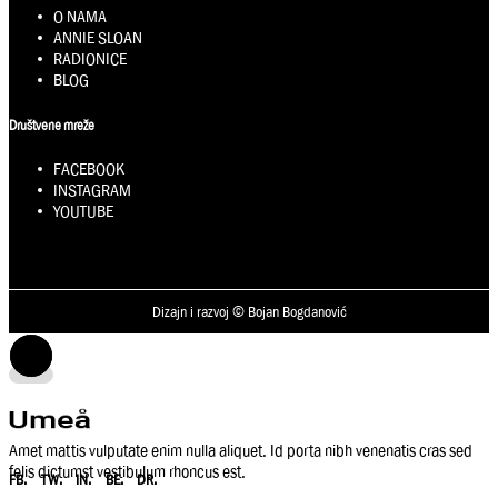
O NAMA
ANNIE SLOAN
RADIONICE
BLOG
Društvene mreže
FACEBOOK
INSTAGRAM
YOUTUBE
Dizajn i razvoj © Bojan Bogdanović
Amet mattis vulputate enim nulla aliquet. Id porta nibh venenatis cras sed
felis dictumst vestibulum rhoncus est.
FB.
TW.
IN.
BE.
DR.