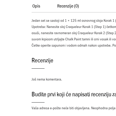
Opis
Recenzije (0)
Jedan set se sastoji od 1 × 125 ml osnovnog sloja Korak 1 (
Upotreba: Nanesite sloj Craqueleur Korak 1 (Step 1) četkom na
osuši, nanesite ravnomeran sloj Craqueleur Korak 2 (Step 2)
suvom krpicom utrljajte Chalk Paint tamni ili crni vosak ili
Četke operite sapunom i vodom odmah nakon upotrebe. Povr
Recenzije
Još nema komentara.
Budite prvi koji će napisati recenz
Vaša adresa e-pošte neće biti objavljena.
Neophodna polja