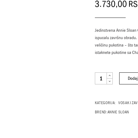
3.730,00
RS
Jedinstvena Annie Sloan C
ispucalu završnu obradu. 
veličinu pukotina – što t
istaknete pukotine sa Cha
ANNIE SLOAN CHALK PAIN
Dodaj
KATEGORIJA:
VOSAK I ZA
BREND:
ANNIE SLOAN