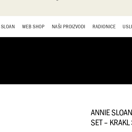
 SLOAN
WEB SHOP
NAŠI PROIZVODI
RADIONICE
USL
ANNIE SLOA
SET – KRAKL