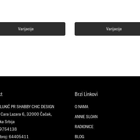
Varijacije
Varijacije
kt
Brzi Linkovi
 LUKIĆ PR SHABBY CHIC DESIGN
O NAMA
 Cara Lazara 6, 32000 Čačak,
ANNIE SLOAN
ka Srbija
RADIONICE
09754138
 broj: 64405411
BLOG