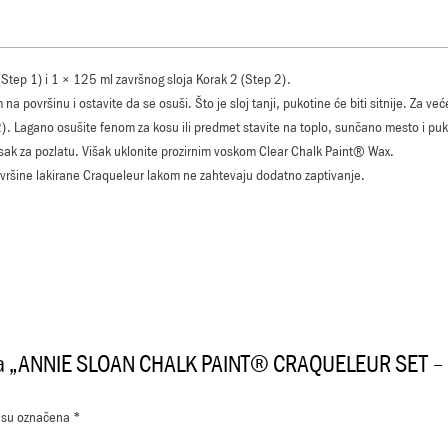
Step 1) i 1 × 125 ml završnog sloja Korak 2 (Step 2).
 površinu i ostavite da se osuši. Što je sloj tanji, pukotine će biti sitnije. Za veće
. Lagano osušite fenom za kosu ili predmet stavite na toplo, sunčano mesto i pukot
 vosak za pozlatu. Višak uklonite prozirnim voskom Clear Chalk Paint® Wax.
šine lakirane Craqueleur lakom ne zahtevaju dodatno zaptivanje.
iju za „ANNIE SLOAN CHALK PAINT® CRAQUELEUR SET 
 su označena
*