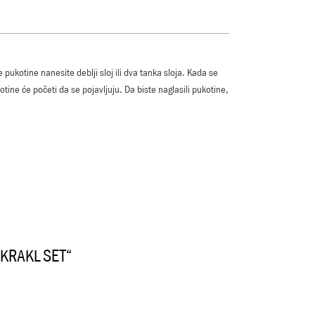
 pukotine nanesite deblji sloj ili dva tanka sloja. Kada se
ine će početi da se pojavljuju. Da biste naglasili pukotine,
– KRAKL SET“