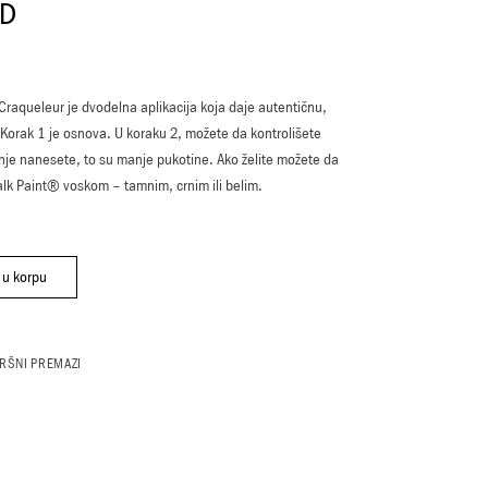
D
raqueleur je dvodelna aplikacija koja daje autentičnu,
Korak 1 je osnova. U koraku 2, možete da kontrolišete
anje nanesete, to su manje pukotine. Ako želite možete da
lk Paint® voskom – tamnim, crnim ili belim.
T® CRAQUELEUR SET - KRAKL SET QUANTITY
 u korpu
VRŠNI PREMAZI