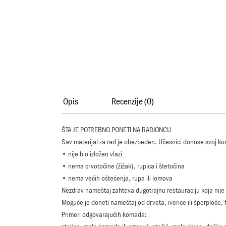
Opis
Recenzije (0)
ŠTA JE POTREBNO PONETI NA RADIONCU
Sav materijal za rad je obezbeđen. Učesnici donose svoj k
• nije bio izložen vlazi
• nema crvotočine (žižak), rupica i štetočina
• nema većih oštećenja, rupa ili lomova
Nezdrav nameštaj zahteva dugotrajnu restauraciju koja nije 
Moguće je doneti nameštaj od drveta, iverice ili šperploče,
Primeri odgovarajućih komada: