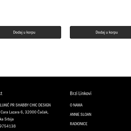
Dodaj u korpu
Dodaj u korpu
kt
Brzi Linkovi
 LUKIĆ PR SHABBY CHIC DESIGN
O NAMA
 Cara Lazara 6, 32000 Čačak,
ANNIE SLOAN
ka Srbija
RADIONICE
09754138