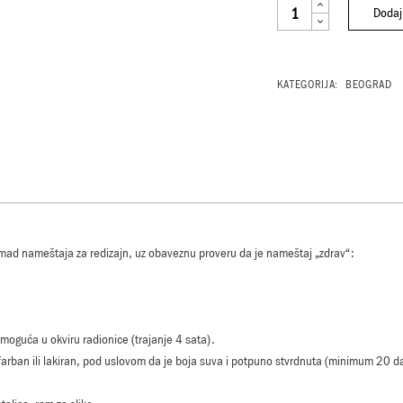
ANNIE SLOAN RADIONICA
Dodaj
KATEGORIJA:
BEOGRAD
omad nameštaja za redizajn, uz obaveznu proveru da je nameštaj „zdrav“:
moguća u okviru radionice (trajanje 4 sata).
 farban ili lakiran, pod uslovom da je boja suva i potpuno stvrdnuta (minimum 20 d