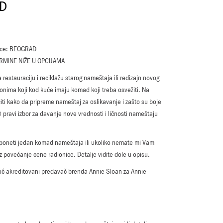
D
ice: BEOGRAD
RMINE NIŽE U OPCIJAMA
 restauraciju i reciklažu starog nameštaja ili redizajn novog
ima koji kod kuće imaju komad koji treba osvežiti. Na
čiti kako da pripreme nameštaj za oslikavanje i zašto su boje
pravi izbor za davanje nove vrednosti i ličnosti nameštaju
 poneti jedan komad nameštaja ili ukoliko nemate mi Vam
z povećanje cene radionice. Detalje vidite dole u opisu.
kić akreditovani predavač brenda Annie Sloan za Annie