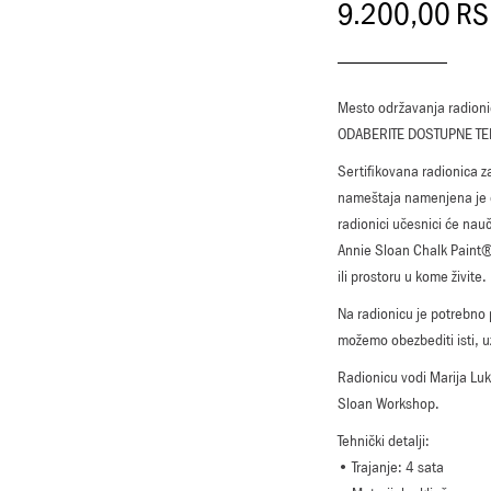
9.200,00
RS
Mesto održavanja radion
ODABERITE DOSTUPNE TE
Sertifikovana radionica za
nameštaja namenjena je on
radionici učesnici će nau
Annie Sloan Chalk Paint® 
ili prostoru u kome živite.
Na radionicu je potrebno
možemo obezbediti isti, u
Radionicu vodi Marija Lu
Sloan Workshop.
Tehnički detalji:
• Trajanje: 4 sata