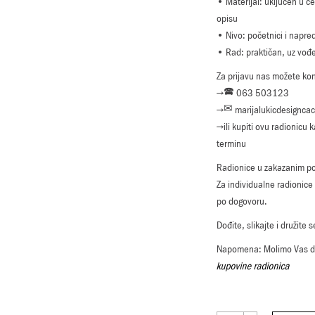
• Materijal: uključen u c
opisu
• Nivo: početnici i napre
• Rad: praktičan, uz vođ
Za prijavu nas možete kont
→🕿 063 503123
→✉ marijalukicdesignca
→ili kupiti ovu radionicu 
terminu
Radionice u zakazanim p
Za individualne radionice
po dogovoru.
Dođite, slikajte i družit
Napomena: Molimo Vas da
kupovine radionica