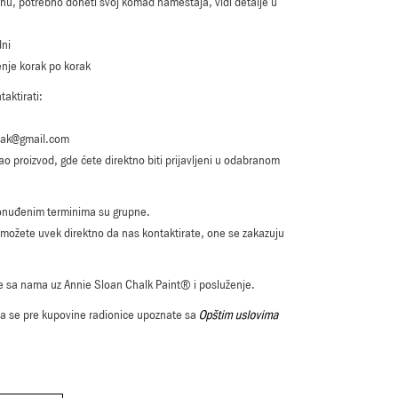
enu, potrebno doneti svoj komad nameštaja, vidi detalje u
dni
enje korak po korak
aktirati:
cak@gmail.com
kao proizvod, gde ćete direktno biti prijavljeni u odabranom
onuđenim terminima su grupne.
 možete uvek direktno da nas kontaktirate, one se zakazuju
e se sa nama uz Annie Sloan Chalk Paint® i posluženje.
 se pre kupovine radionice upoznate sa
Opštim uslovima