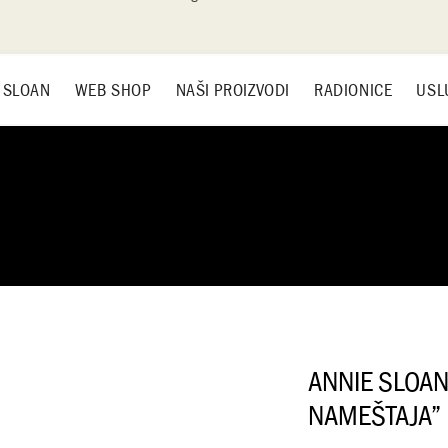
 SLOAN
WEB SHOP
NAŠI PROIZVODI
RADIONICE
USL
ANNIE SLOA
NAMEŠTAJA”