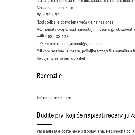
stolica, mala komoda ili ormarić, stočić, mala klupa, dečija s
Maksimalne dimenzije:
50 × 50 × 50 cm
(kod stolica je dozvoljena veća visina naslona).
Ako nemate svoj komad nameštaja, možemo ga obezbediti u
→🕿 063 503 123
→✉ marijalukicdesigncacak@gmail.com
Prilikom rezervacije mesta, pošaljite fotografiju nameštaja 
Radujemo se vašem dolasku!
Recenzije
Još nema komentara.
Budite prvi koji će napisati recen
Vaša adresa e-pošte neće biti objavljena.
Neophodna polja