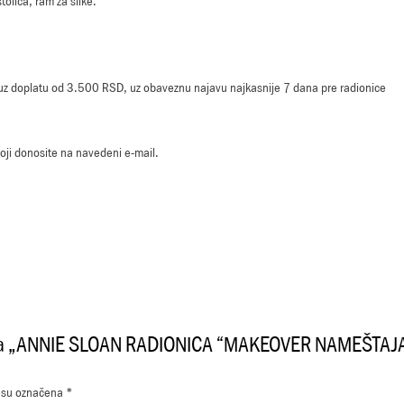
tolica, ram za slike.
z doplatu od 3.500 RSD, uz obaveznu najavu najkasnije 7 dana pre radionice
koji donosite na navedeni e-mail.
ziju za „ANNIE SLOAN RADIONICA “MAKEOVER NAMEŠTA
 su označena
*