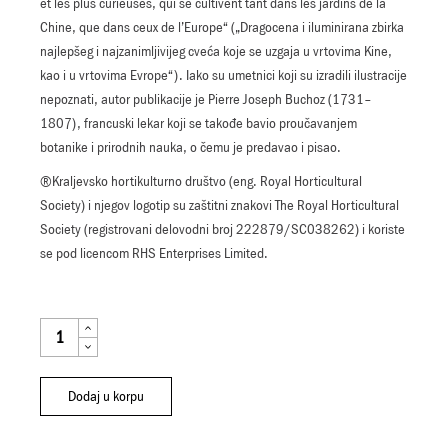
et les plus curieuses, qui se cultivent tant dans les jardins de la
Chine, que dans ceux de l’Europe“ („Dragocena i iluminirana zbirka
najlepšeg i najzanimljivijeg cveća koje se uzgaja u vrtovima Kine,
kao i u vrtovima Evrope“). Iako su umetnici koji su izradili ilustracije
nepoznati, autor publikacije je Pierre Joseph Buchoz (1731–
1807), francuski lekar koji se takođe bavio proučavanjem
botanike i prirodnih nauka, o čemu je predavao i pisao.
®Kraljevsko hortikulturno društvo (eng. Royal Horticultural
Society) i njegov logotip su zaštitni znakovi The Royal Horticultural
Society (registrovani delovodni broj 222879/SC038262) i koriste
se pod licencom RHS Enterprises Limited.
ANNIE SLOAN RHS DEKUPAŽ PAPIR "WINGED WILDLIFE" QUANTITY
Dodaj u korpu