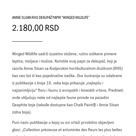
ANNIE SLOAN RHS DEKUPAŽ PAPIR “WINGED WILDLIFE”
2.180,00
RSD
Winged Wildlife sadrži izuzetno složene, ručno oslikane primere
leptira, moljaca i mušice. Koristite ovaj papir za dekupaž, koji je
razvila Annie Sloan sa Kraljevskim hortikulturalnim društvom (RHS)
kao ceo list ili kao pojedinačne isečke. Ove ilustracije su odabrane
iz publikacije s kraja 18. veka koja prikazuje „najlepšu i
najzanimljiviju“ floru i faunu iz evropskih i kineskih vrtova. Predmeti
ovde uključuju neke od najlepše faune prirode na pozadini
Geaphite boje (takođe dostupne kao Chalk Paint® i Annie Sloan
zidna boja).
Puni naziv publikacije u kojoj su ovi crteži prvobitno objavljeni
glasi: „Collection précieuse et enluminée des fleurs les plus belles