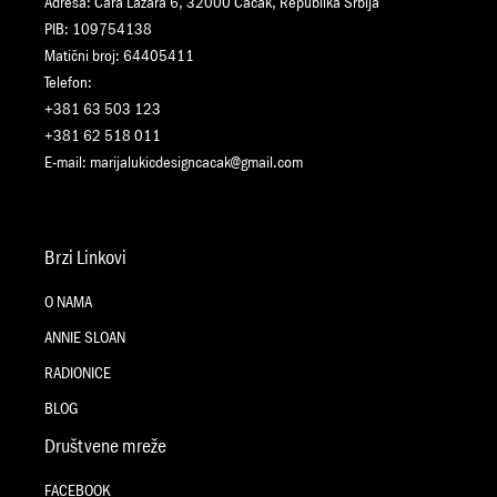
Adresa: Cara Lazara 6, 32000 Čačak, Republika Srbija
PIB: 109754138
Matični broj: 64405411
Telefon:
+381 63 503 123
+381 62 518 011
E-mail:
marijalukicdesigncacak@gmail.com
Brzi Linkovi
O NAMA
ANNIE SLOAN
RADIONICE
BLOG
Društvene mreže
FACEBOOK