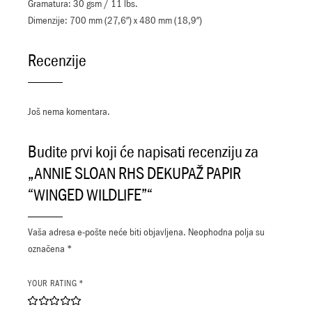
Gramatura: 30 gsm / 11 lbs.
Dimenzije: 700 mm (27,6″) x 480 mm (18,9″)
Recenzije
Još nema komentara.
Budite prvi koji će napisati recenziju za
„ANNIE SLOAN RHS DEKUPAŽ PAPIR
“WINGED WILDLIFE”“
Vaša adresa e-pošte neće biti objavljena.
Neophodna polja su
označena
*
YOUR RATING
*