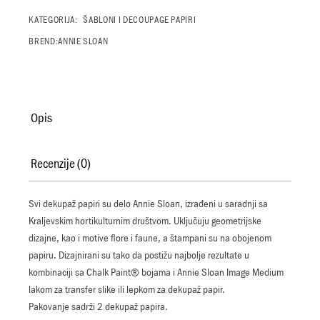
KATEGORIJA:
ŠABLONI I DECOUPAGE PAPIRI
BREND:
ANNIE SLOAN
Opis
Recenzije (0)
Svi dekupaž papiri su delo Annie Sloan, izrađeni u saradnji sa
Kraljevskim hortikulturnim društvom. Uključuju geometrijske
dizajne, kao i motive flore i faune, a štampani su na obojenom
papiru. Dizajnirani su tako da postižu najbolje rezultate u
kombinaciji sa Chalk Paint® bojama i Annie Sloan Image Medium
lakom za transfer slike ili lepkom za dekupaž papir.
Pakovanje sadrži 2 dekupaž papira.