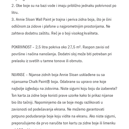
2. Obe boje su na bazi vode i imaju približno jednaku pokrivnost po
litru.
3. Annie Sloan Wall Paint je trajna i periva zidna boja, što je čini
odličnom za zidove i plafone u najprometnijim prostorijama. Ne
zahteva dodatnu zaštitu. Reč je o boji visokog kvaliteta.
POKRIVNOST – 2,5 litra pokriva oko 27,5 m². Raspon zavisi od
površine i načina nanošenja. Dodatni sloj može biti potreban pri
prelasku iz svetlih u tamne tonove ili obrnuto.
NIJANSE – Nijanse zidnih boja Annie Sloan usklađene su sa
nijansama Chalk Paint® boja. Odabrane su upravo one koje
najbolje izgledaju na zidovima. Niste sigurni koju boju da izaberete?
Ton karta za zidne boje koristi prave uzorke kako bi prikaz nijanse
bio što tačniji. Napominjemo da se boje mogu razlikovati u
zavisnosti od podešavanja ekrana. Ne možemo garantovati
potpuno podudaranje boje koju vidite na ekranu. Ako niste sigurni,
preporučujemo da prvo naručite ton kartu za zidne boje ili limenku