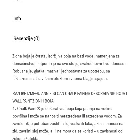
Info
Recenzije (0)
Zidna boja je čvrsta, izdržljiva boja na bazi vode, namenjena za
domaćinstvo, i otporna je na sve što joj svakodnevni život donese.
Robusna je, glatka, maziva i jednostavna za upotrebu, sa
luksuznim mat završnim efektom i veoma blagim sjajem.
RAZLIKE IZMEĐU ANNIE SLOAN CHALK PAINT® DEKORATIVNIH BOJA I
WALL PAINT ZIDNIH BOJA
1. Chalk Paint® je dekorativna boja koja prianja na većinu
površina i može se nanositi nerazređena ili razređena vodom. Za
završetak je potreban zaštitni sloj voska ili laka, ako se nanosi na
zid, završni sloj može, ali i ne mora da se koristi – u zavisnosti od
željenog efekta.