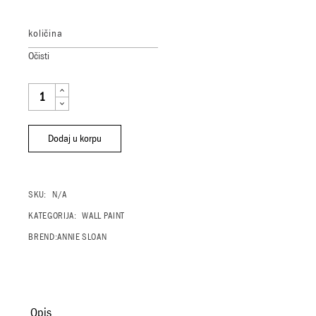
količina
Očisti
ANNIE SLOAN WALL PAINT - ZIDNA BOJA ORIGINAL QUANTITY
Dodaj u korpu
SKU:
N/A
KATEGORIJA:
WALL PAINT
BREND:
ANNIE SLOAN
Opis