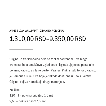
ANNIE SLOAN WALL PAINT – ZIDNA BOJA ORIGINAL
1.310,00
RSD
–
9.350,00
RSD
Original je tradicionalna bela sa toplim podtonom. Ova blago
kremasta bela omekšava izgled sobe i izgleda sjajno sa pastelnim
bojama; kao što su Terre Verte i Piranesi Pink, ili jaki tonovi, kao što
je Cambrian Blue. Ova boja je takođe dostupna u Chalk Paint®
Original boji za nameštaj i druge materijale.
Količine:
120 ml – pokriva približno 1,5 m2
2,5 l – pokriva oko 27,5 m2.