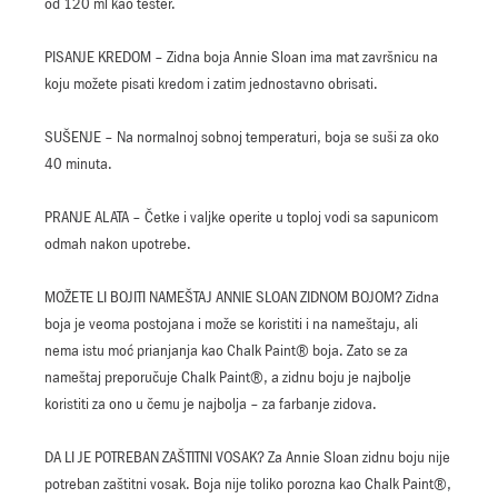
od 120 ml kao tester.
PISANJE KREDOM – Zidna boja Annie Sloan ima mat završnicu na
koju možete pisati kredom i zatim jednostavno obrisati.
SUŠENJE – Na normalnoj sobnoj temperaturi, boja se suši za oko
40 minuta.
PRANJE ALATA – Četke i valjke operite u toploj vodi sa sapunicom
odmah nakon upotrebe.
MOŽETE LI BOJITI NAMEŠTAJ ANNIE SLOAN ZIDNOM BOJOM? Zidna
boja je veoma postojana i može se koristiti i na nameštaju, ali
nema istu moć prianjanja kao Chalk Paint® boja. Zato se za
nameštaj preporučuje Chalk Paint®, a zidnu boju je najbolje
koristiti za ono u čemu je najbolja – za farbanje zidova.
DA LI JE POTREBAN ZAŠTITNI VOSAK? Za Annie Sloan zidnu boju nije
potreban zaštitni vosak. Boja nije toliko porozna kao Chalk Paint®,