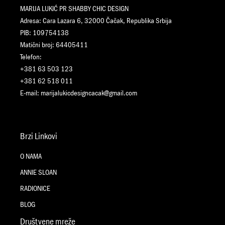
MARIJA LUKIĆ PR SHABBY CHIC DESIGN
Adresa: Cara Lazara 6, 32000 Čačak, Republika Srbija
PIB: 109754138
Matični broj: 64405411
Telefon:
+381 63 503 123
+381 62 518 011
E-mail:
marijalukicdesigncacak@gmail.com
Brzi Linkovi
O NAMA
ANNIE SLOAN
RADIONICE
BLOG
Društvene mreže