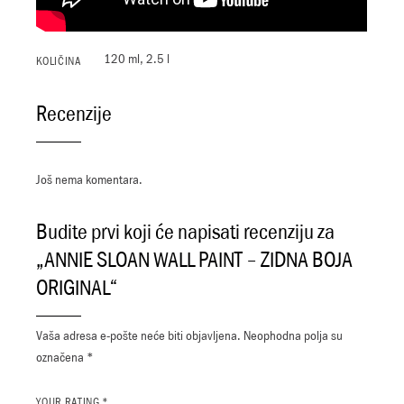
120 ml, 2.5 l
KOLIČINA
Recenzije
Još nema komentara.
Budite prvi koji će napisati recenziju za
„ANNIE SLOAN WALL PAINT – ZIDNA BOJA
ORIGINAL“
Vaša adresa e-pošte neće biti objavljena.
Neophodna polja su
označena
*
YOUR RATING
*