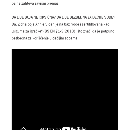
pa ne zahteva završni premaz.
DA LI JE BOJA NETOKSIČNA? DA LI JE BEZBEDNA ZA DEČIJE SOBE?
Da. Zidna boja Annie Sloan je na bazi vode i sertifikovana kao
„sigurna za igračke“ (BS EN 71-3:2013), što znači da je potpuno
bezbedna za korišćenje u dečijim sobama.