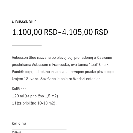
AUBUSSON BLUE
1.100,00
RSD
–
4.105,00
RSD
Aubusson Blue nazvana po plavoj boji pronađenoj u klasičnim
prostirkama Aubusson iz Francuske, ova tamna “teal” Chalk
Paint® boja je direktno inspirisana razvojem pruske plave boje
krajem 18. veka. Savršena je boja za švedski enterijer.
Količine:
120 ml (za približno 1,5 m2)
1 l (za približno 10-13 m2).
količina
Očisti