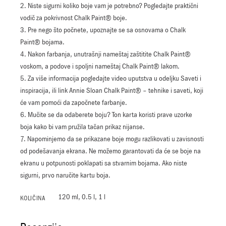
2. Niste sigurni koliko boje vam je potrebno? Pogledajte praktični
vodič za pokrivnost Chalk Paint® boje.
3. Pre nego što počnete, upoznajte se sa osnovama o Chalk
Paint® bojama.
4. Nakon farbanja, unutrašnji nameštaj zaštitite Chalk Paint®
voskom, a podove i spoljni nameštaj Chalk Paint® lakom.
5. Za više informacija pogledajte video uputstva u odeljku Saveti i
inspiracija, ili link Annie Sloan Chalk Paint® – tehnike i saveti, koji
će vam pomoći da započnete farbanje.
6. Mučite se da odaberete boju? Ton karta koristi prave uzorke
boja kako bi vam pružila tačan prikaz nijanse.
7. Napominjemo da se prikazane boje mogu razlikovati u zavisnosti
od podešavanja ekrana. Ne možemo garantovati da će se boje na
ekranu u potpunosti poklapati sa stvarnim bojama. Ako niste
sigurni, prvo naručite kartu boja.
120 ml, 0.5 l, 1 l
KOLIČINA