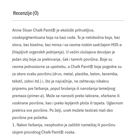
Recenzije (0)
Annie Sloan Chalk Paint® je ekološki prihvatljiva,
visokopigmentisana boja na bazi vode. To je netoksična boja, bez
olova, bez kiselina, bez mirisa i sa veoma niskim sadržajem HOS-a
(hlapljivih organskih jedinjenja). U većini slučajeva dovoljan je
jedan sloj boje za prekrivanje, čak i tamnih površina. Boje su
veoma jednostavne za upotrebu, a Chalk Paint® boje pogodne su
za skoro svaku površinu (drvo, metal, plastika, beton, keramika,
tekstil, zidovi itd.) i, što je najvažnije, ne zahtevaju nikakvu
pripremu pre farbanja, poput brušenja ili nanošenja temeljnog
premaza (primer-a). Može se nanositi preko lakirane, ofarbane ili
voskirane površine, kao i preko lepljenih ploča ili tapeta. Uglavnom
prekriva sve površine. Po želji, uvek možete testirati mali deo
površine pre početka.
1. Nakon farbanja, neophodno je zaštititi nameštaj ili površinu
slojem providnog Chalk Paint® voska.