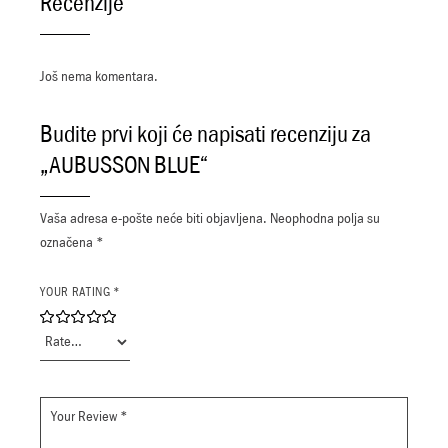
Recenzije
Još nema komentara.
Budite prvi koji će napisati recenziju za
„AUBUSSON BLUE“
Vaša adresa e-pošte neće biti objavljena.
Neophodna polja su
označena
*
YOUR RATING
*