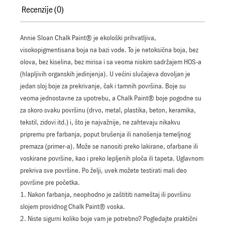
Recenzije (0)
Annie Sloan Chalk Paint® je ekološki prihvatljiva,
visokopigmentisana boja na bazi vode. To je netoksična boja, bez
olova, bez kiselina, bez mirisa i sa veoma niskim sadržajem HOS-a
(hlapljivih organskih jedinjenja). U većini slučajeva dovoljan je
jedan sloj boje za prekrivanje, čak i tamnih površina. Boje su
veoma jednostavne za upotrebu, a Chalk Paint® boje pogodne su
za skoro svaku površinu (drvo, metal, plastika, beton, keramika,
tekstil, zidovi itd.) i, što je najvažnije, ne zahtevaju nikakvu
pripremu pre farbanja, poput brušenja ili nanošenja temeljnog
premaza (primer-a). Može se nanositi preko lakirane, ofarbane ili
voskirane površine, kao i preko lepljenih ploča ili tapeta. Uglavnom
prekriva sve površine. Po želji, uvek možete testirati mali deo
površine pre početka.
1. Nakon farbanja, neophodno je zaštititi nameštaj ili površinu
slojem providnog Chalk Paint® voska.
2. Niste sigurni koliko boje vam je potrebno? Pogledajte praktični