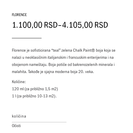
FLORENCE
1.100,00
RSD
–
4.105,00
RSD
Florence je sofisticirana “teal” zelena Chalk Paint® boja koja se
nalazi u neoklasičnim italijanskim i francuskim enterijerima i na
obojenom nameštaju. Boja potiče od bakrenozelenih minerala i
malahita. Takođe je sjajna moderna boja 20. veka.
Količine:
120 ml (za približno 1,5 m2)
1 l (za približno 10-13 m2).
količina
Očisti