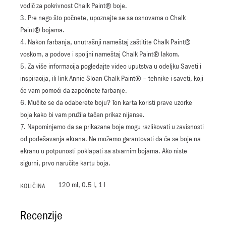
vodič za pokrivnost Chalk Paint® boje.
3. Pre nego što počnete, upoznajte se sa osnovama o Chalk
Paint® bojama.
4. Nakon farbanja, unutrašnji nameštaj zaštitite Chalk Paint®
voskom, a podove i spoljni nameštaj Chalk Paint® lakom.
5. Za više informacija pogledajte video uputstva u odeljku Saveti i
inspiracija, ili link Annie Sloan Chalk Paint® – tehnike i saveti, koji
će vam pomoći da započnete farbanje.
6. Mučite se da odaberete boju? Ton karta koristi prave uzorke
boja kako bi vam pružila tačan prikaz nijanse.
7. Napominjemo da se prikazane boje mogu razlikovati u zavisnosti
od podešavanja ekrana. Ne možemo garantovati da će se boje na
ekranu u potpunosti poklapati sa stvarnim bojama. Ako niste
sigurni, prvo naručite kartu boja.
120 ml, 0.5 l, 1 l
KOLIČINA
Recenzije