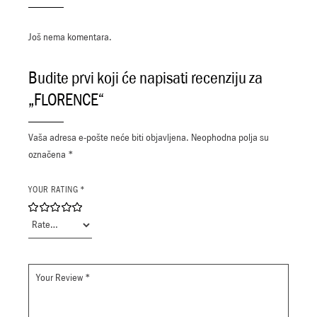
Još nema komentara.
Budite prvi koji će napisati recenziju za
„FLORENCE“
Vaša adresa e-pošte neće biti objavljena.
Neophodna polja su
označena
*
YOUR RATING
*