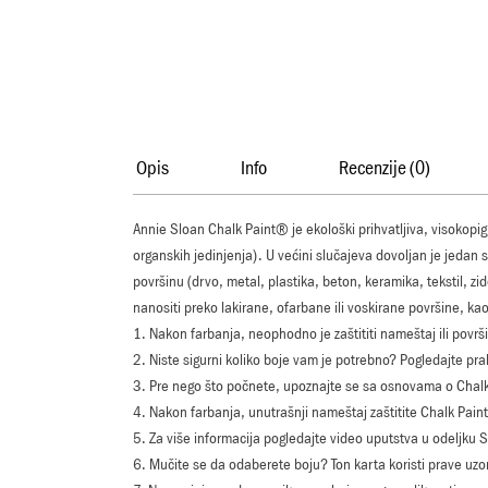
Opis
Info
Recenzije (0)
Annie Sloan Chalk Paint® je ekološki prihvatljiva, visokopi
organskih jedinjenja). U većini slučajeva dovoljan je jedan
površinu (drvo, metal, plastika, beton, keramika, tekstil, z
nanositi preko lakirane, ofarbane ili voskirane površine, kao
1. Nakon farbanja, neophodno je zaštititi nameštaj ili povr
2. Niste sigurni koliko boje vam je potrebno? Pogledajte pra
3. Pre nego što počnete, upoznajte se sa osnovama o Chal
4. Nakon farbanja, unutrašnji nameštaj zaštitite Chalk Pai
5. Za više informacija pogledajte video uputstva u odeljku Sa
6. Mučite se da odaberete boju? Ton karta koristi prave uzor