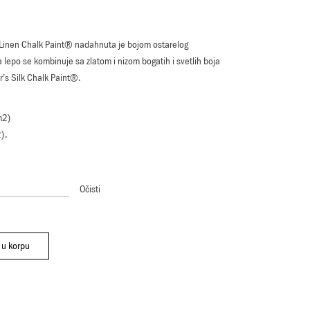
Linen Chalk Paint® nadahnuta je bojom ostarelog
 lepo se kombinuje sa zlatom i nizom bogatih i svetlih boja
r’s Silk Chalk Paint®.
m2)
2).
Očisti
 u korpu