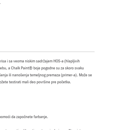
T
irisa i sa veoma niskim sadržajem HOS-a (hlapljivih
otrebu, a Chalk Paint® boje pogodne su za skoro svaku
brušenja ili nanošenja temeljnog premaza (primer-a). Može se
možete testirati mali deo površine pre početka.
am pomoći da započnete farbanje.