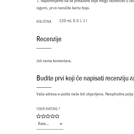
7. Napominjemo da se prikazane boje mogu razlikovati u za
sigurni, prvo naručite kartu boja.
120 ml, 0.5 l, 1 l
KOLIČINA
Recenzije
Još nema komentara.
Budite prvi koji će napisati recenziju
Vaša adresa e-pošte neće biti objavljena.
Neophodna polja
YOUR RATING
*