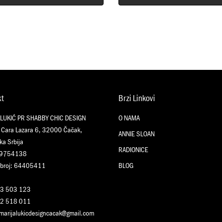
kt
Brzi Linkovi
 LUKIĆ PR SHABBY CHIC DESIGN
O NAMA
 Cara Lazara 6, 32000 Čačak,
ANNIE SLOAN
ka Srbija
RADIONICE
09754138
 broj: 64405411
BLOG
3 503 123
2 518 011
marijalukicdesigncacak@gmail.com