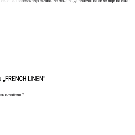
visnosti od podešavanja ekrana. Ne možemo garantovati da će se boje na ekranu u
 za „FRENCH LINEN“
 su označena
*