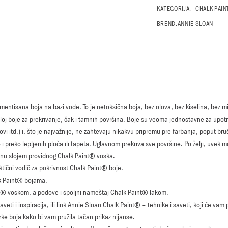
KATEGORIJA:
CHALK PAIN
BREND:
ANNIE SLOAN
gmentisana boja na bazi vode. To je netoksična boja, bez olova, bez kiselina, bez m
 sloj boje za prekrivanje, čak i tamnih površina. Boje su veoma jednostavne za up
idovi itd.) i, što je najvažnije, ne zahtevaju nikakvu pripremu pre farbanja, poput 
 i preko lepljenih ploča ili tapeta. Uglavnom prekriva sve površine. Po želji, uvek 
šinu slojem providnog Chalk Paint® voska.
ktični vodič za pokrivnost Chalk Paint® boje.
k Paint® bojama.
nt® voskom, a podove i spoljni nameštaj Chalk Paint® lakom.
veti i inspiracija, ili link Annie Sloan Chalk Paint® – tehnike i saveti, koji će v
ke boja kako bi vam pružila tačan prikaz nijanse.