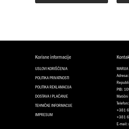
Korisne informacije
Konta
USLOVI KORIŠĆENJA
MARIJA
Adresa:
POLITIKA PRIVATNOSTI
Republi
POLITIKA REKLAMACIJA
PIB: 1
DOSTAVA I PLAĆANJE
Matični
Telefon:
TEHNIČKE INFORMACIJE
+381 6
IMPRESUM
+381 6
E-mail: