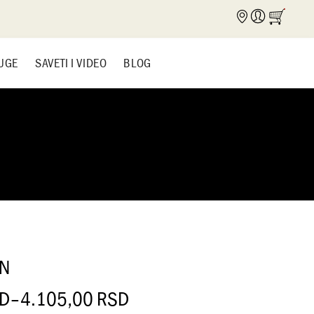
UGE
SAVETI I VIDEO
BLOG
EN
D
–
4.105,00
RSD