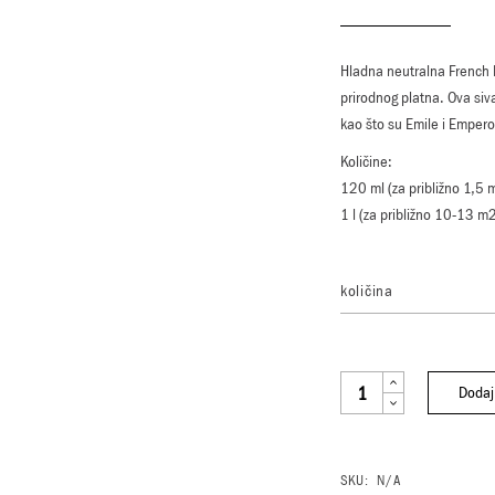
Hladna neutralna French 
prirodnog platna. Ova siva
kao što su Emile i Empero
Količine:
120 ml (za približno 1,5 
1 l (za približno 10-13 m
količina
FRENCH LINEN QUANTITY
Dodaj
SKU:
N/A