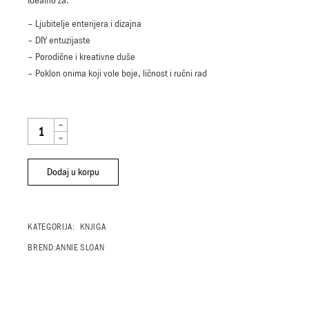
Idealno za:
– Ljubitelje enterijera i dizajna
– DIY entuzijaste
– Porodične i kreativne duše
– Poklon onima koji vole boje, ličnost i ručni rad
KNJIGA ANNIE SLOAN KNJIGA "COLOURFUL LIVING" QUANTITY
Dodaj u korpu
KATEGORIJA:
KNJIGA
BREND:
ANNIE SLOAN