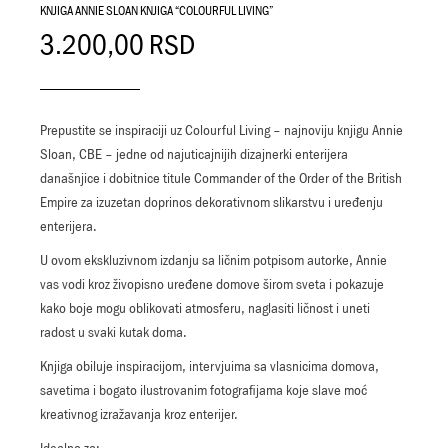
KNJIGA ANNIE SLOAN KNJIGA “COLOURFUL LIVING”
3.200,00
RSD
Prepustite se inspiraciji uz Colourful Living – najnoviju knjigu Annie
Sloan, CBE – jedne od najuticajnijih dizajnerki enterijera
današnjice i dobitnice titule Commander of the Order of the British
Empire za izuzetan doprinos dekorativnom slikarstvu i uređenju
enterijera.
U ovom ekskluzivnom izdanju sa ličnim potpisom autorke, Annie
vas vodi kroz živopisno uređene domove širom sveta i pokazuje
kako boje mogu oblikovati atmosferu, naglasiti ličnost i uneti
radost u svaki kutak doma.
Knjiga obiluje inspiracijom, intervjuima sa vlasnicima domova,
savetima i bogato ilustrovanim fotografijama koje slave moć
kreativnog izražavanja kroz enterijer.