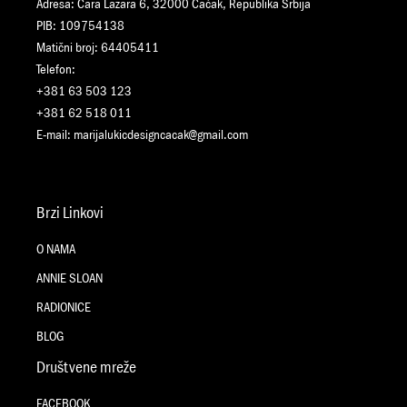
Adresa: Cara Lazara 6, 32000 Čačak, Republika Srbija
PIB: 109754138
Matični broj: 64405411
Telefon:
+381 63 503 123
+381 62 518 011
E-mail:
marijalukicdesigncacak@gmail.com
Brzi Linkovi
O NAMA
ANNIE SLOAN
RADIONICE
BLOG
Društvene mreže
FACEBOOK