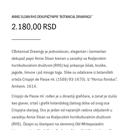
ANNIE SLOAN RHS DEKUPAŽ PAPIR “BOTANICAL DRAWINGS”
2.180,00
RSD
CBotanical Drawings je jednostavan, elegantan i šarmantan
dekupaž papir Annie Sloan kreiran u saradnji sa Kraljevskim
hortikulturalnim društvom (RHS) koji prikazuje čičak, kruške,
jagode, limune i još mnogo toga. Slike su odabrane iz botaničkih
crteža Crispijn de Passe ml. (1589/93-1670). Iz “Hortus floridus”.
Arnheim. 1614.
Crispijn de Passe ml. rođen je u dinastiji grafičara, a zanat je izučio
kao graver, crtač i grafik holandskog zlatnog doba od svog oca
Crispijna starijeg. Ovo je jedan od najranijih radova uključenih u
saradnju Annie Sloan sa Kraljevskim hortikulturalnim društvom
(RHS). Dizajni su štampani na skromnoj Old Whitepozadini