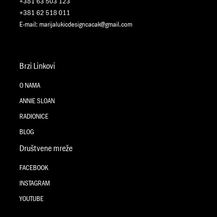
+381 63 503 123
+381 62 518 011
E-mail:
marijalukicdesigncacak@gmail.com
Brzi Linkovi
O NAMA
ANNIE SLOAN
RADIONICE
BLOG
Društvene mreže
FACEBOOK
INSTAGRAM
YOUTUBE