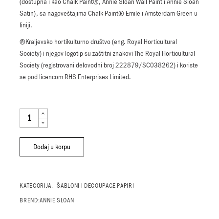
(dostupna i kao Chalk Paint®, Annie Sloan Wall Paint i Annie Sloan
Satin), sa nagoveštajima Chalk Paint® Emile i Amsterdam Green u
liniji.
®Kraljevsko hortikulturno društvo (eng. Royal Horticultural
Society) i njegov logotip su zaštitni znakovi The Royal Horticultural
Society (registrovani delovodni broj 222879/SC038262) i koriste
se pod licencom RHS Enterprises Limited.
ANNIE SLOAN RHS DEKUPAŽ PAPIR "BOTANICAL DRAWINGS" QUANTITY
Dodaj u korpu
KATEGORIJA:
ŠABLONI I DECOUPAGE PAPIRI
BREND:
ANNIE SLOAN