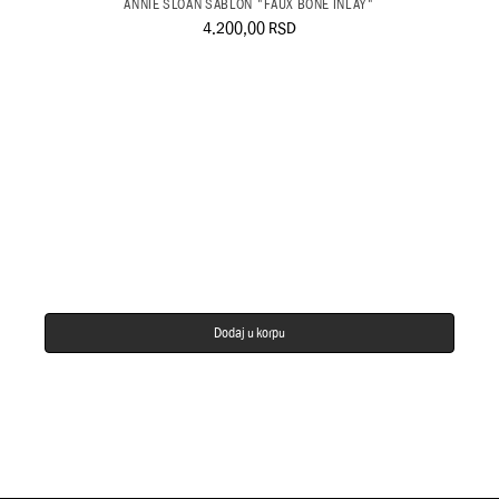
ANNIE SLOAN ŠABLON "FAUX BONE INLAY"
4.200,00
RSD
Dodaj u korpu