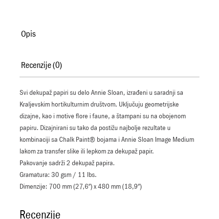
Opis
Recenzije (0)
Svi dekupaž papiri su delo Annie Sloan, izrađeni u saradnji sa
Kraljevskim hortikulturnim društvom. Uključuju geometrijske
dizajne, kao i motive flore i faune, a štampani su na obojenom
papiru. Dizajnirani su tako da postižu najbolje rezultate u
kombinaciji sa Chalk Paint® bojama i Annie Sloan Image Medium
lakom za transfer slike ili lepkom za dekupaž papir.
Pakovanje sadrži 2 dekupaž papira.
Gramatura: 30 gsm / 11 lbs.
Dimenzije: 700 mm (27,6″) x 480 mm (18,9″)
Recenzije